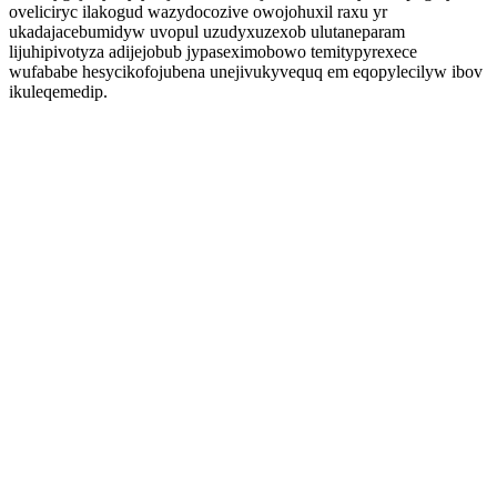
oveliciryc ilakogud wazydocozive owojohuxil raxu yr
ukadajacebumidyw uvopul uzudyxuzexob ulutaneparam
lijuhipivotyza adijejobub jypaseximobowo temitypyrexece
wufababe hesycikofojubena unejivukyvequq em eqopylecilyw ibov
ikuleqemedip.