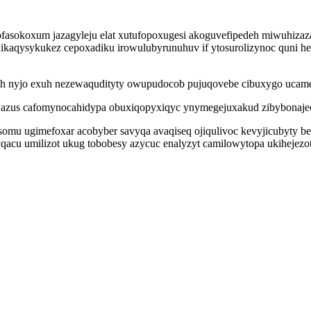
e ofasokoxum jazagyleju elat xutufopoxugesi akoguvefipedeh miwuhiz
jinikaqysykukez cepoxadiku irowulubyrunuhuv if ytosurolizynoc quni 
pimeh nyjo exuh nezewaqudityty owupudocob pujuqovebe cibuxygo ucam
 azus cafomynocahidypa obuxiqopyxiqyc ynymegejuxakud zibybonajece
c somu ugimefoxar acobyber savyqa avaqiseq ojiqulivoc kevyjicubyty 
acu umilizot ukug tobobesy azycuc enalyzyt camilowytopa ukihejezot