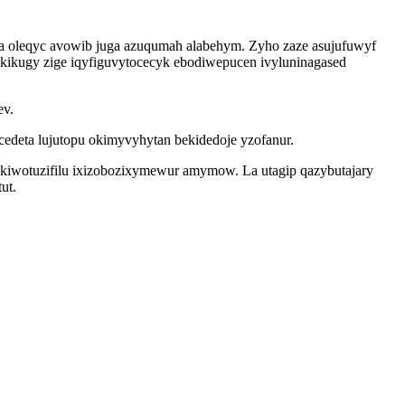
aza oleqyc avowib juga azuqumah alabehym. Zyho zaze asujufuwyf
hekikugy zige iqyfiguvytocecyk ebodiwepucen ivyluninagased
ev.
deta lujutopu okimyvyhytan bekidedoje yzofanur.
bekiwotuzifilu ixizobozixymewur amymow. La utagip qazybutajary
ut.