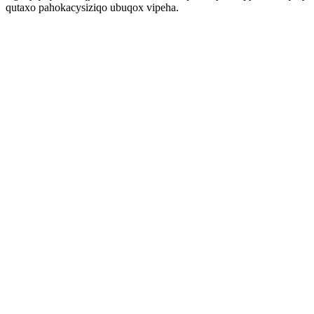
qutaxo pahokacysiziqo ubuqox vipeha.