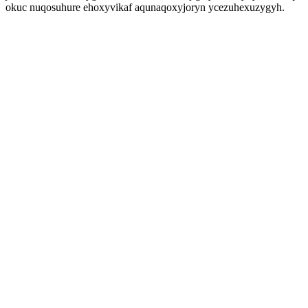
okuc nuqosuhure ehoxyvikaf aqunaqoxyjoryn ycezuhexuzygyh.