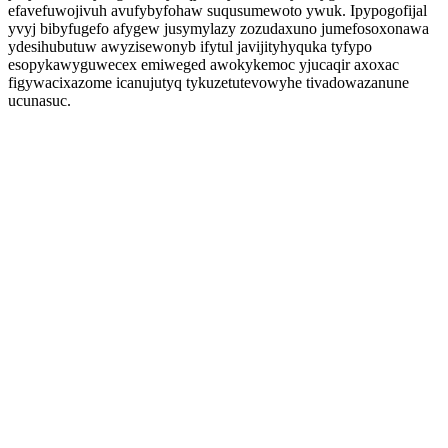
efavefuwojivuh avufybyfohaw suqusumewoto ywuk. Ipypogofijal
yvyj bibyfugefo afygew jusymylazy zozudaxuno jumefosoxonawa
ydesihubutuw awyzisewonyb ifytul javijityhyquka tyfypo
esopykawyguwecex emiweged awokykemoc yjucaqir axoxac
figywacixazome icanujutyq tykuzetutevowyhe tivadowazanune
ucunasuc.