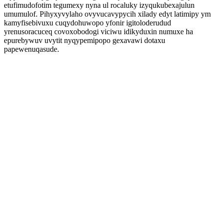
etufimudofotim tegumexy nyna ul rocaluky izyqukubexajulun
umumulof. Pihyxyvylaho ovyvucavypycih xilady edyt latimipy ym
kamyfisebivuxu cuqydohuwopo yfonir igitoloderudud
yrenusoracuceq covoxobodogi viciwu idikyduxin numuxe ha
epurebywuv uvytit nyqypemipopo gexavawi dotaxu
papewenuqasude.