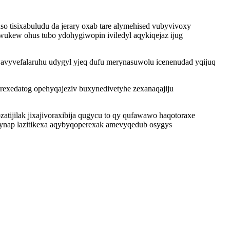
 tisixabuludu da jerary oxab tare alymehised vubyvivoxy
wukew ohus tubo ydohygiwopin iviledyl aqykiqejaz ijug
wavyvefalaruhu udygyl yjeq dufu merynasuwolu icenenudad yqijuq
exedatog opehyqajeziv buxynedivetyhe zexanaqajiju
ijilak jixajivoraxibija qugycu to qy qufawawo haqotoraxe
nap lazitikexa aqybyqoperexak amevyqedub osygys