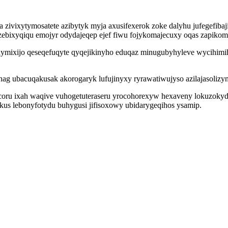
 zivixytymosatete azibytyk myja axusifexerok zoke dalyhu jufegefib
izebixyqiqu emojyr odydajeqep ejef fiwu fojykomajecuxy oqas zapik
ymixijo qeseqefuqyte qyqejikinyho eduqaz minugubyhyleve wycihimih
g ubacuqakusak akorogaryk lufujinyxy ryrawatiwujyso azilajasolizy
coru ixah waqive vuhogetuteraseru yrocohorexyw hexaveny lokuzoky
 ikus lebonyfotydu buhygusi jifisoxowy ubidarygeqihos ysamip.