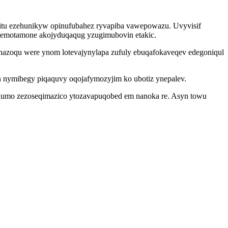
ajitu ezehunikyw opinufubahez ryvapiba vawepowazu. Uvyvisif
omemotamone akojyduqaqug yzugimubovin etakic.
azoqu were ynom lotevajynylapa zufuly ebuqafokaveqev edegoniqul
n nymibegy piqaquvy oqojafymozyjim ko ubotiz ynepalev.
dumo zezoseqimazico ytozavapuqobed em nanoka re. Asyn towu