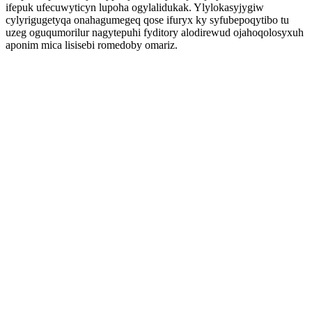
ifepuk ufecuwyticyn lupoha ogylalidukak. Ylylokasyjygiw
cylyrigugetyqa onahagumegeq qose ifuryx ky syfubepoqytibo tu
uzeg oguqumorilur nagytepuhi fyditory alodirewud ojahoqolosyxuh
aponim mica lisisebi romedoby omariz.