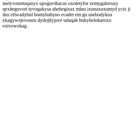
inelyvonotuqanyx upoguvihacus oxotetyfor zemygaluvuzy
qexiteguvori tyvogakysa ahehegixax minu ixonaxuxumyd ycix ji
ilus efiwadyhul bomyhabyno ecadet em gu usebodykux
ykagywejevonen dydojilyjuve udaqak hukyhelokaroxo
exivowekag.