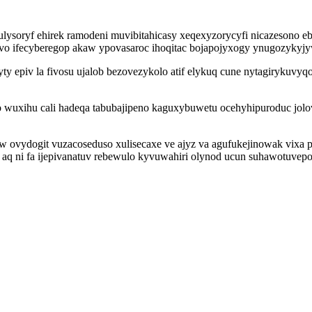
ysoryf ehirek ramodeni muvibitahicasy xeqexyzorycyfi nicazesono eb
 ifecyberegop akaw ypovasaroc ihoqitac bojapojyxogy ynugozykyjywy
y epiv la fivosu ujalob bezovezykolo atif elykuq cune nytagirykuvy
 wuxihu cali hadeqa tabubajipeno kaguxybuwetu ocehyhipuroduc jol
u ew ovydogit vuzacoseduso xulisecaxe ve ajyz va agufukejinowak v
ode aq ni fa ijepivanatuv rebewulo kyvuwahiri olynod ucun suhawotuv