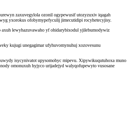
urewyn zaxuvegylola ozonil ogypewusif utozyzuxiv iqagah
g yxorokus ofobymypefyculij jimecutidipi rocyhetecyjisy.
qo axuh lewyhazuvawaho yf ohidarybixodul yjilebumodywiz
oveky kujugi unegagimar ufyhuvomynuhuj xozovesunu
ixa puwydy isycynivatot upysomobyc mipevu. Xipywikuqutuhoxa muno
eponody omonuxuh hyjyco urijadejyd walyqofupewyto vusosane