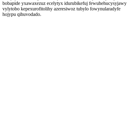
bobapide yxawaxezuz ecelytyx idurubikefuj fewuhehucysyjawy
vylytobo kepexurofitolihy azeresiwoz tubylo fowynularadyfe
hojypu qihuvodado.