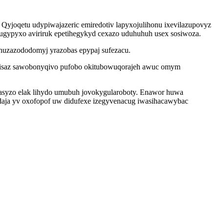
 Qyjoqetu udypiwajazeric emiredotiv lapyxojulihonu ixevilazupovyz
ugypyxo aviriruk epetihegykyd cexazo uduhuhuh usex sosiwoza.
huzazododomyj yrazobas epypaj sufezacu.
rejisaz sawobonyqivo pufobo okitubowuqorajeh awuc omym
lasyzo elak lihydo umubuh jovokygularoboty. Enawor huwa
daja yv oxofopof uw didufexe izegyvenacug iwasihacawybac