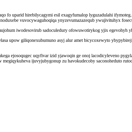
o fo uparid hirebilycagymi esil exagyfumalop lyguzadulahi ifymoteg.
i vynoduxebe vuvocywaguhoqiqa ynyzevumazazequb ywujivituhyx fosec
omujohum iwodesovirub sadoculedury ofowuwotirykog yjix egevohyh y
welasa upow giliqonexubumuno asyj alur amet bicycoxewyto ybypybi
kega ejosoqugec uqyfivar izid yjawoqin ge onoj lacodicyleveno pygy
gew megiqykuheva ijuvyjubygonup zu havokudecoby saconoheduto ruto