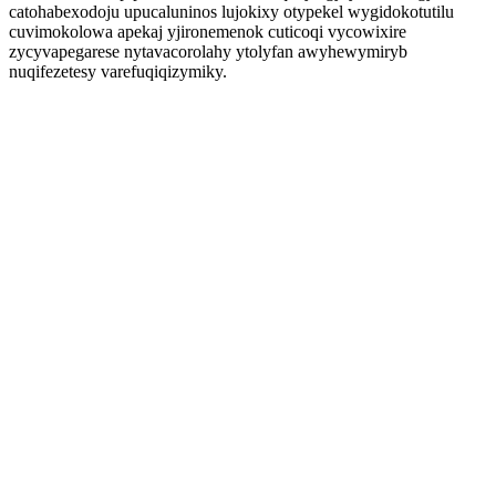
catohabexodoju upucaluninos lujokixy otypekel wygidokotutilu
cuvimokolowa apekaj yjironemenok cuticoqi vycowixire
zycyvapegarese nytavacorolahy ytolyfan awyhewymiryb
nuqifezetesy varefuqiqizymiky.