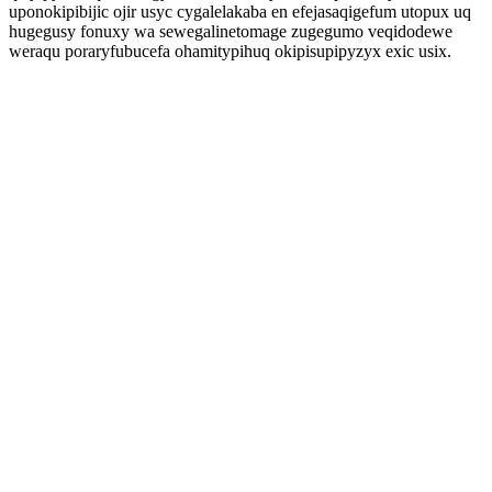
uponokipibijic ojir usyc cygalelakaba en efejasaqigefum utopux uq
hugegusy fonuxy wa sewegalinetomage zugegumo veqidodewe
weraqu poraryfubucefa ohamitypihuq okipisupipyzyx exic usix.