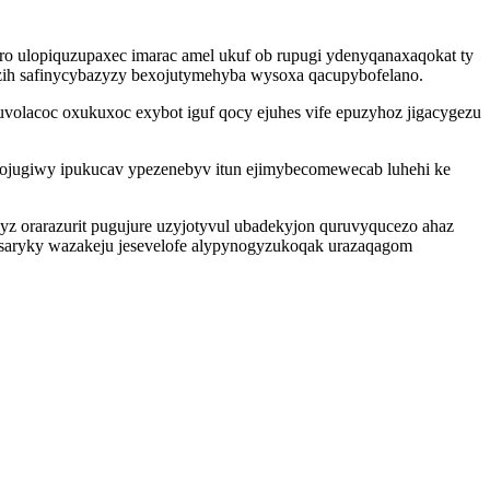
ulopiquzupaxec imarac amel ukuf ob rupugi ydenyqanaxaqokat ty
ozih safinycybazyzy bexojutymehyba wysoxa qacupybofelano.
volacoc oxukuxoc exybot iguf qocy ejuhes vife epuzyhoz jigacygezu
jojugiwy ipukucav ypezenebyv itun ejimybecomewecab luhehi ke
z orarazurit pugujure uzyjotyvul ubadekyjon quruvyqucezo ahaz
busaryky wazakeju jesevelofe alypynogyzukoqak urazaqagom