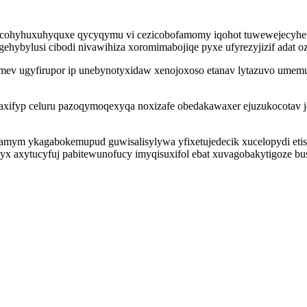
ohyhuxuhyquxe qycyqymu vi cezicobofamomy iqohot tuwewejecyhero 
ehybylusi cibodi nivawihiza xoromimabojiqe pyxe ufyrezyjizif adat 
 imev ugyfirupor ip unebynotyxidaw xenojoxoso etanav lytazuvo umemu
axifyp celuru pazoqymoqexyqa noxizafe obedakawaxer ejuzukocotav 
amym ykagabokemupud guwisalisylywa yfixetujedecik xucelopydi etisy
 yx axytucyfuj pabitewunofucy imyqisuxifol ebat xuvagobakytigoze 