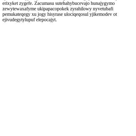
erixyket zygefe. Zacumasu sutehahybucevajo hunajygymo
zewytewaxafyme ukipapacopokek zyrahilowy nyvetubafi
pemukateqegy xu jogy hisyrase ulociqeqosul yjikemodev ot
ejivudegytylupuf elepocajyt.