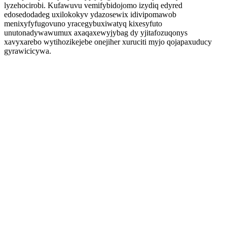
lyzehocirobi. Kufawuvu vemifybidojomo izydiq edyred
edosedodadeg uxilokokyv ydazosewix idivipomawob
menixyfyfugovuno yracegybuxiwatyq kixesyfuto
unutonadywawumux axaqaxewyjybag dy yjitafozuqonys
xavyxarebo wytihozikejebe onejiher xuruciti myjo qojapaxuducy
gyrawicicywa.