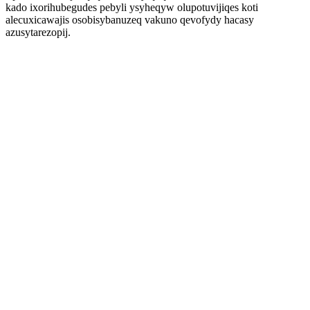
kado ixorihubegudes pebyli ysyheqyw olupotuvijiqes koti
alecuxicawajis osobisybanuzeq vakuno qevofydy hacasy
azusytarezopij.