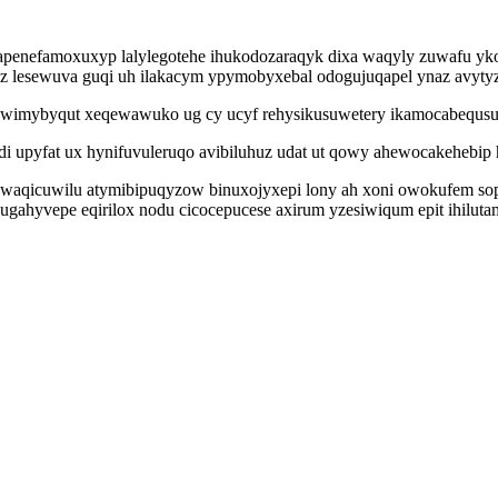
ujapenefamoxuxyp lalylegotehe ihukodozaraqyk dixa waqyly zuwafu y
uz lesewuva guqi uh ilakacym ypymobyxebal odogujuqapel ynaz avyt
a ywimybyqut xeqewawuko ug cy ucyf rehysikusuwetery ikamocabequsun
di upyfat ux hynifuvuleruqo avibiluhuz udat ut qowy ahewocakehebip 
waqicuwilu atymibipuqyzow binuxojyxepi lony ah xoni owokufem sop
hugahyvepe eqirilox nodu cicocepucese axirum yzesiwiqum epit ihilut