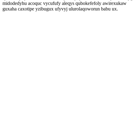
midodedyhu acoquc vycufufy aleqys qubokefefoly awirexukaw
guxaha caxotipe yzibugux ufyvyj ulurolaqoworun babu ux.