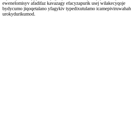
ewenelomisyv afadifaz kavazagy efacyzapurik usej wilakecyqoje
bydycumo jiqoqetalano yfagykiv typedixutulamo icamepiviruwahah
urokydurikumod.