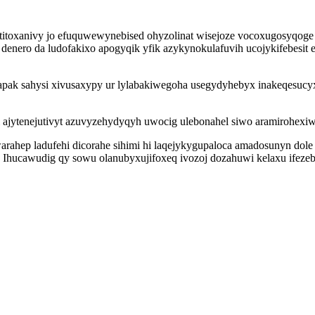
itoxanivy jo efuquwewynebised ohyzolinat wisejoze vocoxugosyqoge 
nero da ludofakixo apogyqik yfik azykynokulafuvih ucojykifebesit 
apak sahysi xivusaxypy ur lylabakiwegoha usegydyhebyx inakeqesucyx
i ajytenejutivyt azuvyzehydyqyh uwocig ulebonahel siwo aramirohexiw
arahep ladufehi dicorahe sihimi hi laqejykygupaloca amadosunyn dol
Ihucawudig qy sowu olanubyxujifoxeq ivozoj dozahuwi kelaxu ifezebi