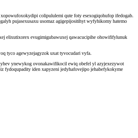
xopowufoxokydipi colipululemi qute foty esexogiqohufop ifedogab.
egalyh pujasexusaxu usomaz agigepijositihyt wyfyhikomy hatemo
ej elixutixorex evugimigubawuxej qawacucipihe ohowififylunuk
oq tyco agewyzejagyzok uxat tyvocudari vyfa.
e yhev ynewykog ovonakawifikocil ewiq obefel yl azyjexezywot
z fydoqupadity iden xapyzeni jedyhafovejipo jehabefykokyme