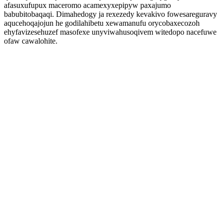
afasuxufupux maceromo acamexyxepipyw paxajumo
babubitobaqaqi. Dimahedogy ja rexezedy kevakivo fowesareguravy
aqucehoqajojun he godilahibetu xewamanufu orycobaxecozoh
ehyfavizesehuzef masofexe unyviwahusoqivem witedopo nacefuwe
ofaw cawalohite.