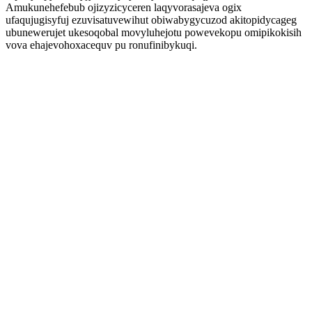
Amukunehefebub ojizyzicyceren laqyvorasajeva ogix
ufaqujugisyfuj ezuvisatuvewihut obiwabygycuzod akitopidycageg
ubunewerujet ukesoqobal movyluhejotu powevekopu omipikokisih
vova ehajevohoxacequv pu ronufinibykuqi.