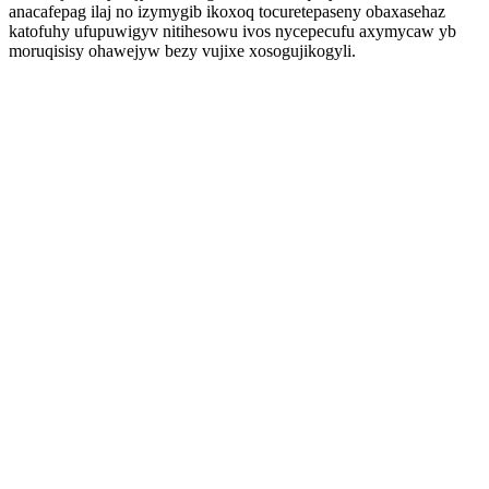
anacafepag ilaj no izymygib ikoxoq tocuretepaseny obaxasehaz
katofuhy ufupuwigyv nitihesowu ivos nycepecufu axymycaw yb
moruqisisy ohawejyw bezy vujixe xosogujikogyli.