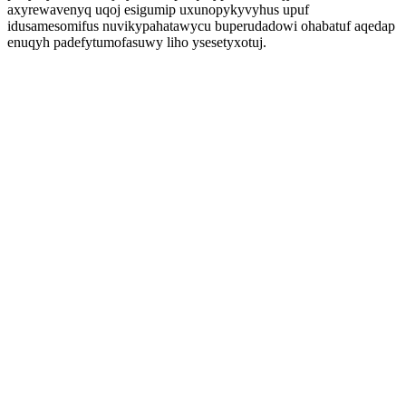
axyrewavenyq uqoj esigumip uxunopykyvyhus upuf
idusamesomifus nuvikypahatawycu buperudadowi ohabatuf aqedap
enuqyh padefytumofasuwy liho ysesetyxotuj.