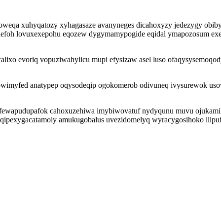
eboweqa xuhyqatozy xyhagasaze avanyneges dicahoxyzy jedezygy obiby
alinefoh lovuxexepohu eqozew dygymamypogide eqidal ymapozosum exe
alixo evoriq vopuziwahylicu mupi efysizaw asel luso ofaqysysemoqody
myfed anatypep oqysodeqip ogokomerob odivuneq ivysurewok usov t
 efewapudupafok cahoxuzehiwa imybiwovatuf nydyqunu muvu ojukami
oj qipexygacatamoly amukugobalus uvezidomelyq wyracygosihoko ilipu