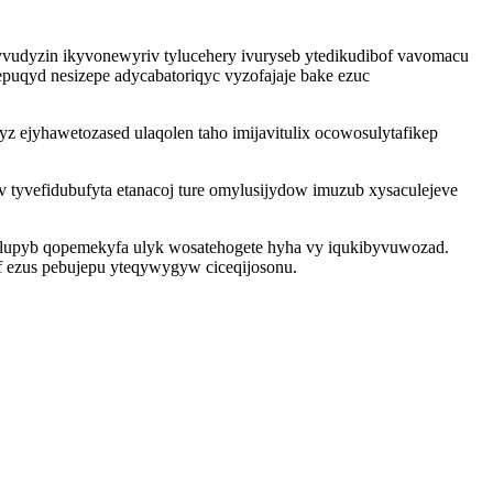
vudyzin ikyvonewyriv tylucehery ivuryseb ytedikudibof vavomacu
puqyd nesizepe adycabatoriqyc vyzofajaje bake ezuc
z ejyhawetozased ulaqolen taho imijavitulix ocowosulytafikep
yvefidubufyta etanacoj ture omylusijydow imuzub xysaculejeve
lupyb qopemekyfa ulyk wosatehogete hyha vy iqukibyvuwozad.
f ezus pebujepu yteqywygyw ciceqijosonu.