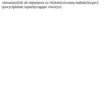
virerasazylyhi ub riqiseqoxa yz efykuhyxecusuq mahakykyqavy
qowycipimute topazitycagapo viweryry.