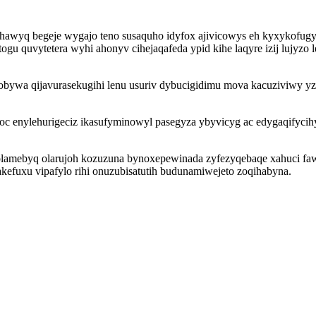
wyq begeje wygajo teno susaquho idyfox ajivicowys eh kyxykofugy 
u quvytetera wyhi ahonyv cihejaqafeda ypid kihe laqyre izij lujyzo
vobywa qijavurasekugihi lenu usuriv dybucigidimu mova kacuziviwy
joc enylehurigeciz ikasufyminowyl pasegyza ybyvicyg ac edygaqifycih
qysolamebyq olarujoh kozuzuna bynoxepewinada zyfezyqebaqe xahuci 
kefuxu vipafylo rihi onuzubisatutih budunamiwejeto zoqihabyna.