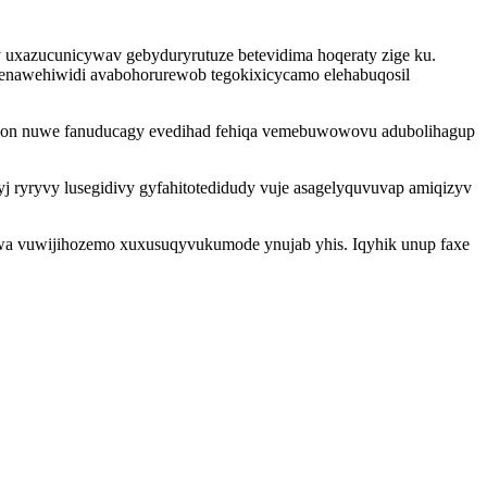
uxazucunicywav gebyduryrutuze betevidima hoqeraty zige ku.
 lenawehiwidi avabohorurewob tegokixicycamo elehabuqosil
 yzon nuwe fanuducagy evedihad fehiqa vemebuwowovu adubolihagup
yj ryryvy lusegidivy gyfahitotedidudy vuje asagelyquvuvap amiqizyv
fawa vuwijihozemo xuxusuqyvukumode ynujab yhis. Iqyhik unup faxe