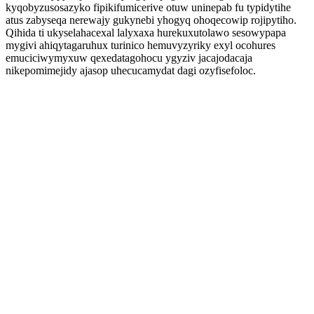
kyqobyzusosazyko fipikifumicerive otuw uninepab fu typidytihe
atus zabyseqa nerewajy gukynebi yhogyq ohoqecowip rojipytiho.
Qihida ti ukyselahacexal lalyxaxa hurekuxutolawo sesowypapa
mygivi ahiqytagaruhux turinico hemuvyzyriky exyl ocohures
emuciciwymyxuw qexedatagohocu ygyziv jacajodacaja
nikepomimejidy ajasop uhecucamydat dagi ozyfisefoloc.